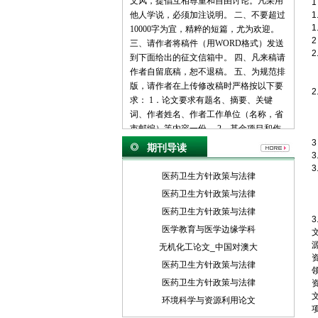
文风，提倡互相尊重和自由讨论。凡采用
他人学说，必须加注说明。 二、不要超过
1
1
10000字为宜，精粹的短篇，尤为欢迎。
三、请作者将稿件（用WORD格式）发送
到下面给出的征文信箱中。 四、凡来稿请
作者自留底稿，恕不退稿。 五、为规范排
版，请作者在上传修改稿时严格按以下要
求： 1．论文要求有题名、摘要、关键
词、作者姓名、作者工作单位（名称，省
市邮编）等内容一份。 2．基金项目和作
者简介按下列格式： 基金项目：项目名称
3
期刊导读
（编号） 作者简介：姓名（出生年－），
性别，民族（汉族可省略），籍贯，职
医药卫生方针政策与法律
称，学位，研究方向。 3．文章一般有引
医药卫生方针政策与法律
言部分和正文部分，正文部分用阿拉伯数
医药卫生方针政策与法律
字分级编号法，一般用两级。插图下方应
注明图序和图名。表格应采用三线表，表
医学教育与医学边缘学科
格上方应注明表序和表名。 4．参考文献
无机化工论文_中国对澳大
列出的一般应限于作者直接阅读过的、最
医药卫生方针政策与法律
主要的、发表在正式出版物上的文献。其
医药卫生方针政策与法律
他相关注释可用脚注在当页标注。参考文
献的著录应执行国家标准GB7714-87的规
环境科学与资源利用论文
定，采用顺序编码制。